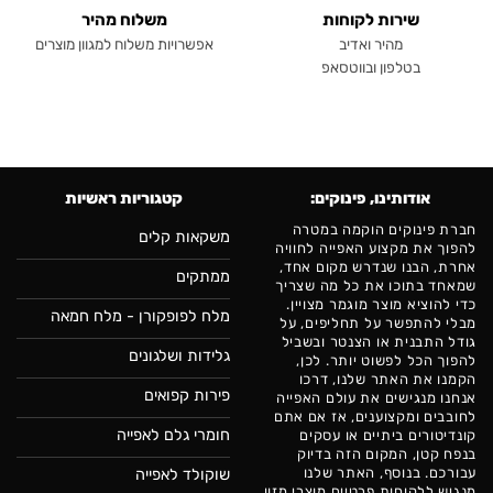
שירות לקוחות
משלוח מהיר
מהיר ואדיב
אפשרויות משלוח למגוון מוצרים
בטלפון ובווטסאפ
אודותינו, פינוקים:
קטגוריות ראשיות
חברת פינוקים הוקמה במטרה
משקאות קלים
להפוך את מקצוע האפייה לחוויה
אחרת, הבנו שנדרש מקום אחד,
ממתקים
שמאחד בתוכו את כל מה שצריך
כדי להוציא מוצר מוגמר מצויין.
מלח לפופקורן - מלח חמאה
מבלי להתפשר על תחליפים, על
גודל התבנית או הצנטר ובשביל
גלידות ושלגונים
להפוך הכל לפשוט יותר. לכן,
הקמנו את האתר שלנו, דרכו
פירות קפואים
אנחנו מנגישים את עולם האפייה
לחובבים ומקצוענים, אז אם אתם
חומרי גלם לאפייה
קונדיטורים ביתיים או עסקים
בנפח קטן, המקום הזה בדיוק
עבורכם. בנוסף, האתר שלנו
שוקולד לאפייה
מנגיש ללקוחות פרטיים מוצרי מזון