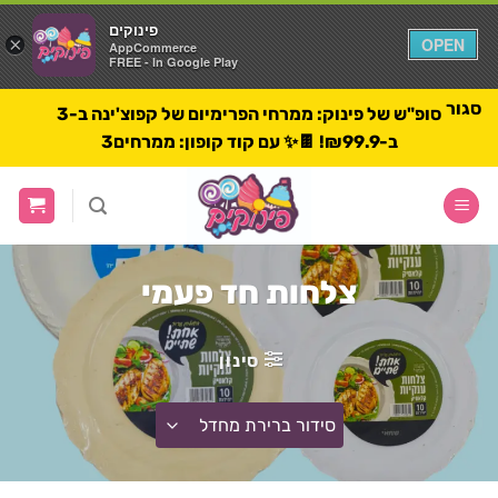
פינוקים
פינוקים
×
×
OPEN
OPEN
AppCommerce
AppCommerce
FREE - In Google Play
FREE - In Google Play
סגור
סופ"ש של פינוק: ממרחי הפרימיום של קפוצ'ינה ב-3
ב-₪99.9! 🍫✨ עם קוד קופון: ממרחים3
לג
תוכן
ראשי
צלחות חד פעמי
סינון