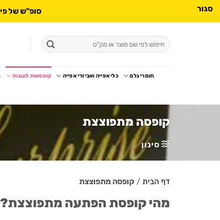
סגור
סופ"ש של פינוק: ממרחי
לג
תוכן
חיפוש
עבור:
ראשי
חומרי גלם
כלי אפייה ואביזרי אפייה
קופסאות לעוגות
ת
קופסה מתפוצצת
סינון
דף הבית
/
קופסה מתפוצצת
מהי קופסת הפתעה מתפוצצת?