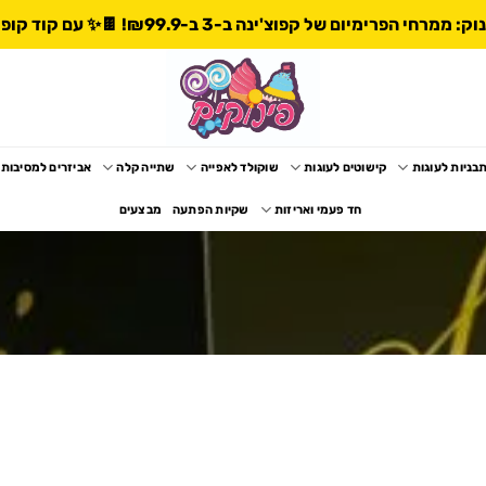
 הפרימיום של קפוצ'ינה ב-3 ב-₪99.9! 🍫✨ עם קוד קופון: ממרחים3
בניות לעוגות
קישוטים לעוגות
שוקולד לאפייה
שתייה קלה
אביזרים למסיבות
חד פעמי ואריזות
שקיות הפתעה
מבצעים