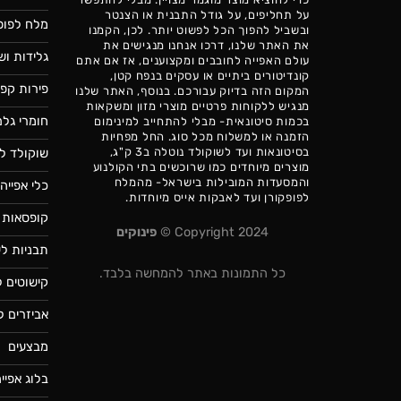
על תחליפים, על גודל התבנית או הצנטר
מלח לפופ
ובשביל להפוך הכל לפשוט יותר. לכן, הקמנו
את האתר שלנו, דרכו אנחנו מנגישים את
גלידות וש
עולם האפייה לחובבים ומקצוענים, אז אם אתם
קונדיטורים ביתיים או עסקים בנפח קטן,
פירות קפו
המקום הזה בדיוק עבורכם. בנוסף, האתר שלנו
מנגיש ללקוחות פרטיים מוצרי מזון ומשקאות
חומרי גלם
בכמות סיטונאית- מבלי להתחייב למינימום
הזמנה או למשלוח מכל סוג. החל מפחיות
בסיטונאות ועד לשוקולד נוטלה ב3 ק"ג,
שוקולד לא
מוצרים מיוחדים כמו שרוכשים בתי הקולנוע
והמסעדות המובילות בישראל- מהמלח
כלי אפייה 
לפופקורן ועד לאבקות אייס מיוחדות.
קופסאות 
Copyright 2024 ©
פינוקים
תבניות לע
כל התמונות באתר להמחשה בלבד.
קישוטים ל
אביזרים ל
מבצעים
בלוג אפיי