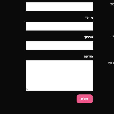
נטר
מייל*
ד
טלפון*
הודעה
ויז