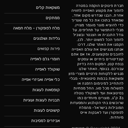
חברת פינוקים הוקמה במטרה
משקאות קלים
להפוך את מקצוע האפייה לחוויה
אחרת, הבנו שנדרש מקום אחד,
ממתקים
שמאחד בתוכו את כל מה שצריך
כדי להוציא מוצר מוגמר מצויין.
מלח לפופקורן - מלח חמאה
מבלי להתפשר על תחליפים, על
גודל התבנית או הצנטר ובשביל
גלידות ושלגונים
להפוך הכל לפשוט יותר. לכן,
הקמנו את האתר שלנו, דרכו
פירות קפואים
אנחנו מנגישים את עולם האפייה
לחובבים ומקצוענים, אז אם אתם
חומרי גלם לאפייה
קונדיטורים ביתיים או עסקים
בנפח קטן, המקום הזה בדיוק
עבורכם. בנוסף, האתר שלנו
שוקולד לאפייה
מנגיש ללקוחות פרטיים מוצרי מזון
ומשקאות בכמות סיטונאית- מבלי
כלי אפייה ואביזרי אפייה
להתחייב למינימום הזמנה או
למשלוח מכל סוג. החל מפחיות
קופסאות לעוגות
בסיטונאות ועד לשוקולד נוטלה
ב3 ק"ג, מוצרים מיוחדים כמו
תבניות לעוגות ועוגיות
שרוכשים בתי הקולנוע והמסעדות
המובילות בישראל- מהמלח
קישוטים לעוגות
לפופקורן ועד לאבקות אייס
מיוחדות.
אביזרים למסיבות