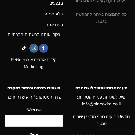
Copyright 2024 ©
פינוקים
מבצעים
בלוג אפייה
כל התמונות באתר להמחשה
בלבד.
מפת אתר
בקרו אותנו ברשתות חברתיות
קידום אתרים אורגני ReGo
Marketing
מענה אנושי ומהיר לשרותכם
השאירו פרטים ונחזור בהקדם
מייל לשליחת פניות עסקיות:
שדה המסומן ב* הוא שדה חובה
info@pinookim.co.il
שם מלא*
חדש!
פינוקים סניף מודיעין ישפרו
סנטר
מייל*