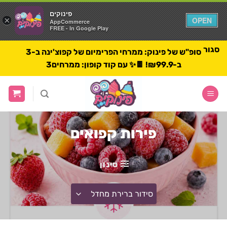
פינוקים
פינוקים
×
×
OPEN
OPEN
AppCommerce
AppCommerce
FREE - In Google Play
FREE - In Google Play
סגור
סופ"ש של פינוק: ממרחי הפרימיום של קפוצ'ינה ב-3
ב-₪99.9! 🍫✨ עם קוד קופון: ממרחים3
לג
תוכן
ראשי
פירות קפואים
סינון