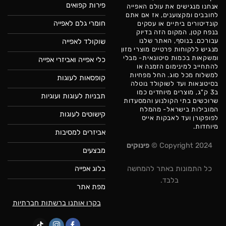
פירות קפואים
אנחנו מנגישים את עולם האפייה
לחובבים ומקצוענים, אז אם אתם
חומרי גלם לאפייה
קונדיטורים ביתיים או עסקים
בנפח קטן, המקום הזה בדיוק
עבורכם. בנוסף, האתר שלנו
שוקולד לאפייה
מנגיש ללקוחות פרטיים מוצרי מזון
ומשקאות בכמות סיטונאית- מבלי
כלי אפייה ואביזרי אפייה
להתחייב למינימום הזמנה או
למשלוח מכל סוג. החל מפחיות
קופסאות לעוגות
בסיטונאות ועד לשוקולד נוטלה
ב3 ק"ג, מוצרים מיוחדים כמו
תבניות לעוגות ועוגיות
שרוכשים בתי הקולנוע והמסעדות
המובילות בישראל- מהמלח
קישוטים לעוגות
לפופקורן ועד לאבקות אייס
מיוחדות.
אביזרים למסיבות
Copyright 2024 ©
פינוקים
מבצעים
בלוג אפייה
כל התמונות באתר להמחשה
בלבד.
מפת אתר
בקרו אותנו ברשתות חברתיות