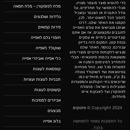
כדי להוציא מוצר מוגמר מצויין.
מלח לפופקורן - מלח חמאה
מבלי להתפשר על תחליפים, על
גודל התבנית או הצנטר ובשביל
גלידות ושלגונים
להפוך הכל לפשוט יותר. לכן,
הקמנו את האתר שלנו, דרכו
פירות קפואים
אנחנו מנגישים את עולם האפייה
לחובבים ומקצוענים, אז אם אתם
חומרי גלם לאפייה
קונדיטורים ביתיים או עסקים
בנפח קטן, המקום הזה בדיוק
עבורכם. בנוסף, האתר שלנו
שוקולד לאפייה
מנגיש ללקוחות פרטיים מוצרי מזון
ומשקאות בכמות סיטונאית- מבלי
כלי אפייה ואביזרי אפייה
להתחייב למינימום הזמנה או
למשלוח מכל סוג. החל מפחיות
קופסאות לעוגות
בסיטונאות ועד לשוקולד נוטלה
ב3 ק"ג, מוצרים מיוחדים כמו
תבניות לעוגות ועוגיות
שרוכשים בתי הקולנוע והמסעדות
המובילות בישראל- מהמלח
קישוטים לעוגות
לפופקורן ועד לאבקות אייס
מיוחדות.
אביזרים למסיבות
Copyright 2024 ©
פינוקים
מבצעים
בלוג אפייה
כל התמונות באתר להמחשה
בלבד.