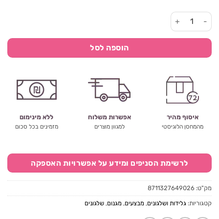
כמות של מגנום סנדוויץ'
הוספה לסל
איסוף מהיר
אפשרות משלוח
ללא מינימום
מהמחסן הלוגיסטי
למגוון מוצרים
מזמינים בכל סכום
לרשימת הסניפים ומידע על אפשרויות האספקה
מק"ט:
8711327649026
קטגוריות:
גלידות ושלגונים
,
מבצעים
,
מגנום
,
שלגונים