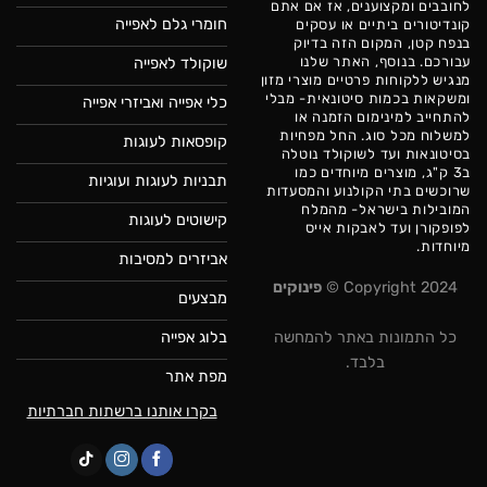
לחובבים ומקצוענים, אז אם אתם
חומרי גלם לאפייה
קונדיטורים ביתיים או עסקים
בנפח קטן, המקום הזה בדיוק
עבורכם. בנוסף, האתר שלנו
שוקולד לאפייה
מנגיש ללקוחות פרטיים מוצרי מזון
ומשקאות בכמות סיטונאית- מבלי
כלי אפייה ואביזרי אפייה
להתחייב למינימום הזמנה או
למשלוח מכל סוג. החל מפחיות
קופסאות לעוגות
בסיטונאות ועד לשוקולד נוטלה
ב3 ק"ג, מוצרים מיוחדים כמו
תבניות לעוגות ועוגיות
שרוכשים בתי הקולנוע והמסעדות
המובילות בישראל- מהמלח
קישוטים לעוגות
לפופקורן ועד לאבקות אייס
מיוחדות.
אביזרים למסיבות
Copyright 2024 ©
פינוקים
מבצעים
בלוג אפייה
כל התמונות באתר להמחשה
בלבד.
מפת אתר
בקרו אותנו ברשתות חברתיות